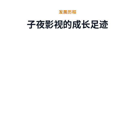
发展历程
子夜影视的成长足迹