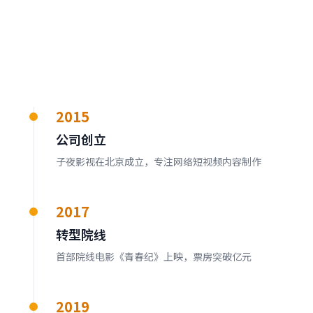
2015
公司创立
子夜影视在北京成立，专注网络短视频内容制作
2017
转型院线
首部院线电影《青春纪》上映，票房突破亿元
2019