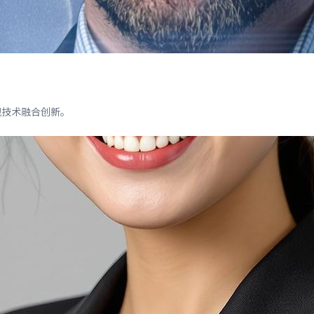
视技术融合创新。