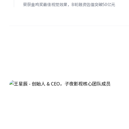
荣获金鸡奖最佳视觉效果，B轮融资估值突破50亿元