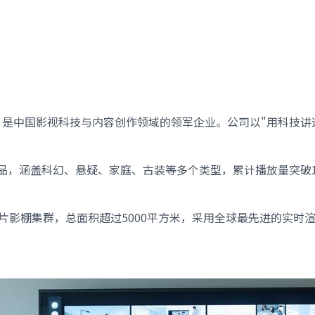
部位于北京，是中国影视科技与内容创作领域的领军企业。公司以"用
作品，涵盖科幻、悬疑、家庭、古装等多个类型，累计播放量突破
片影棚集群，总面积超过5000平方米，采用全球最先进的实时